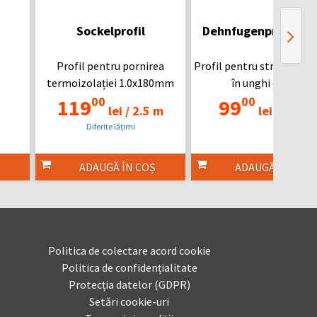
Sockelprofil
Dehnfugenprofil Ty
Profil pentru pornirea
Profil pentru structuri si
termoizolației 1.0x180mm
în unghi de 90°
00
00
119
99
t
lei /
2.5 m
lei /
2.5 m
Diferite lățimi
ADAUGĂ ÎN COȘ
ADAUGĂ ÎN COȘ
Politica de colectare acord cookie
Politica de confidențialitate
Protecția datelor (GDPR)
Setări cookie-uri