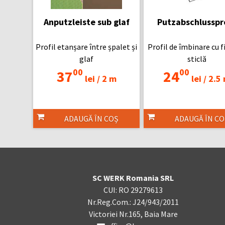
Anputzleiste sub glaf
Putzabschlusspro
Profil etanșare între șpalet și
Profil de îmbinare cu f
glaf
sticlă
00
00
37
24
lei /
2 m
lei /
2.5
ADAUGĂ ÎN COȘ
ADAUGĂ ÎN CO
SC WERK Romania SRL
CUI: RO 29279613
Nr.Reg.Com.: J24/943/2011
Victoriei Nr.165, Baia Mare