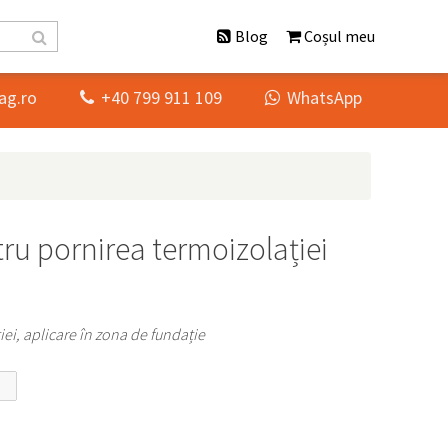
Blog
Coșul meu
ag.ro
+40 799 911 109
WhatsApp


tru pornirea termoizolației
iei, aplicare în zona de fundație