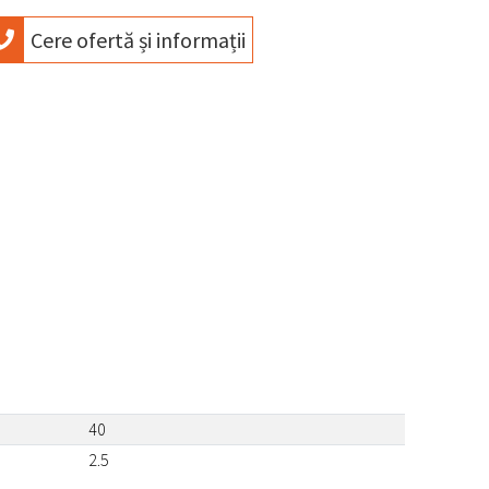
Cere ofertă și informații
40
2.5