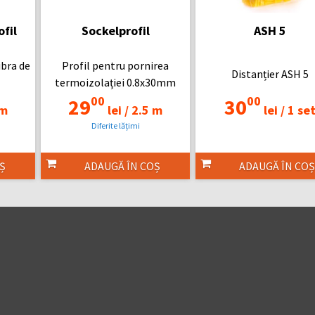
fil
Sockelprofil
ASH 5
ibra de
Profil pentru pornirea
Distanțier ASH 5
termoizolației 0.8x30mm
00
00
29
30
 m
lei /
2.5 m
lei /
1 se
Diferite lățimi
Ș
ADAUGĂ ÎN COȘ
ADAUGĂ ÎN COȘ