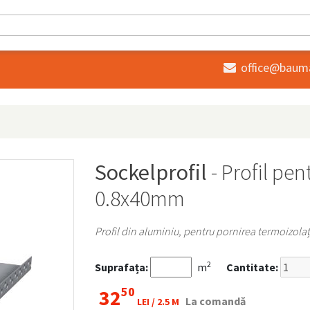
office@baum

Sockelprofil
- Profil pen
0.8x40mm
Profil din aluminiu, pentru pornirea termoizolaț
2
Suprafața:
m
Cantitate:
50
32
La comandă
LEI /
2.5 M