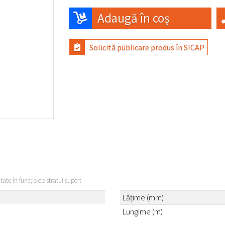
Adaugă în coș
Solicită publicare produs în SICAP
itate în funcție de stratul suport
Lățime (mm)
Lungime (m)