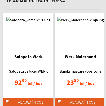
TE-AR MAI PUTEA INTERESA
Salopeta Werk
Werk Malerband
Salopeta de lucru WERK
Bandă mascare vopsitorie
00
50
92
23
lei /
buc
lei /
buc
ADAUGĂ ÎN COȘ
ADAUGĂ ÎN COȘ