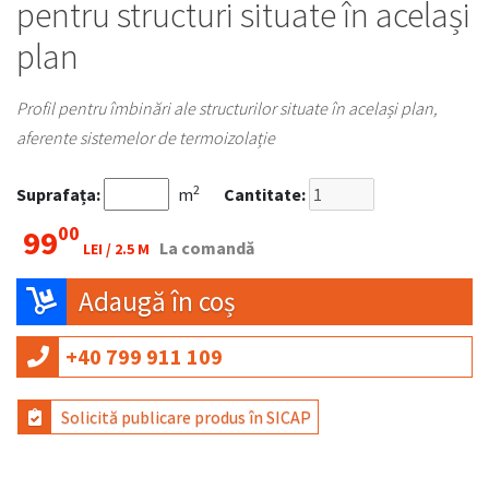
pentru structuri situate în același
plan
Profil pentru îmbinări ale structurilor situate în același plan,
aferente sistemelor de termoizolație
2
Suprafața:
m
Cantitate:
00
99
La comandă
LEI /
2.5 M
Adaugă în coș
+40 799 911 109
Solicită publicare produs în SICAP