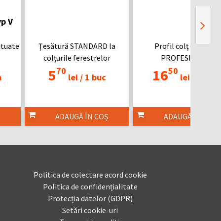
yp V
ituate
Țesătură STANDARD la
Profil colț cu plasă
colțurile ferestrelor
PROFESIONAL
70
50
5
16
m
lei /
1 buc
lei /
2.5 m
ADAUGĂ ÎN COȘ
ADAUGĂ ÎN COȘ
Politica de colectare acord cookie
Politica de confidențialitate
Protecția datelor (GDPR)
Setări cookie-uri