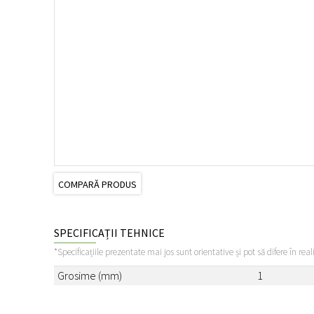
COMPARĂ PRODUS
SPECIFICAȚII TEHNICE
*Specificațiile prezentate mai jos sunt orientative și pot să difere în real
Grosime (mm)
1