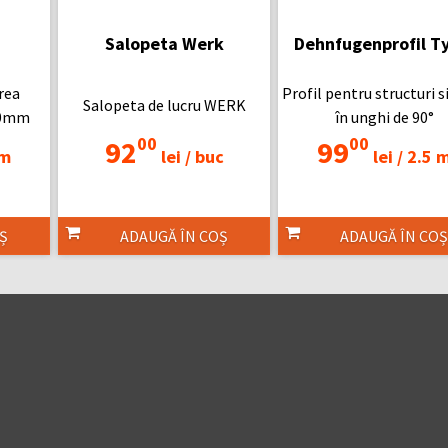
Salopeta Werk
Dehnfugenprofil T
rea
Profil pentru structuri s
Salopeta de lucru WERK
x20mm
în unghi de 90°
00
00
92
99
 m
lei /
buc
lei /
2.5 
Ș
ADAUGĂ ÎN COȘ
ADAUGĂ ÎN COȘ