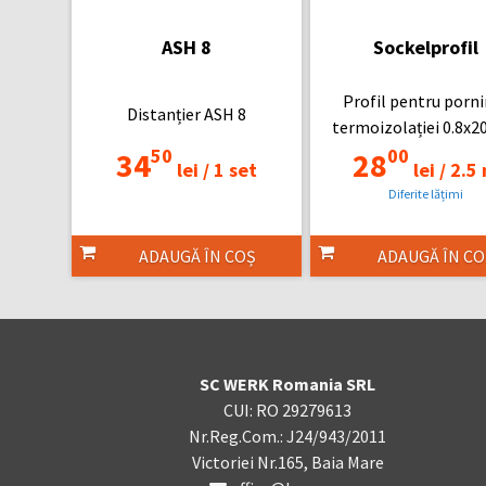
ASH 8
Sockelprofil
Profil pentru porni
Distanțier ASH 8
termoizolației 0.8
50
00
34
28
lei /
1 set
lei /
2.5
Diferite lățimi
ADAUGĂ ÎN COȘ
ADAUGĂ ÎN CO
SC WERK Romania SRL
CUI: RO 29279613
Nr.Reg.Com.: J24/943/2011
Victoriei Nr.165, Baia Mare