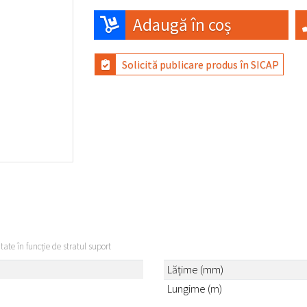
Adaugă în coș
Solicită publicare produs în SICAP
itate în funcție de stratul suport
Lățime (mm)
Lungime (m)