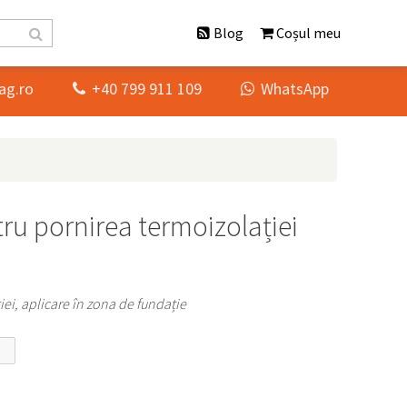
Blog
Coșul meu
ag.ro
+40 799 911 109
WhatsApp


tru pornirea termoizolației
iei, aplicare în zona de fundație