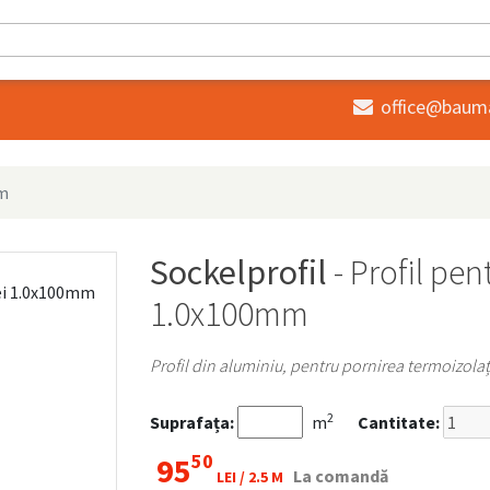
office@baum

mm
Sockelprofil
- Profil pen
1.0x100mm
Profil din aluminiu, pentru pornirea termoizolaț
2
Suprafața:
m
Cantitate:
50
95
La comandă
LEI /
2.5 M