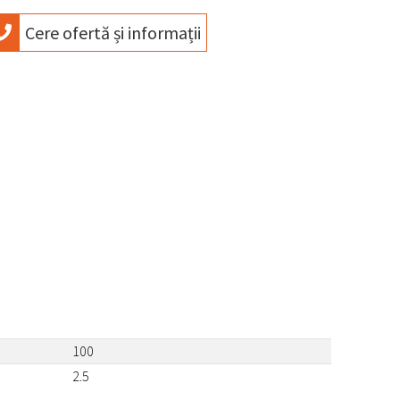
Cere ofertă și informații
100
2.5