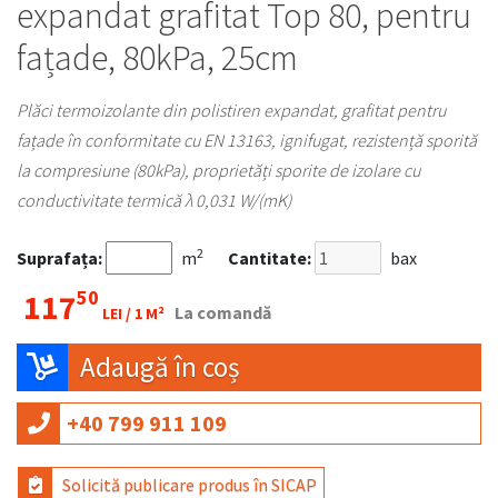
expandat grafitat Top 80, pentru
fațade, 80kPa, 25cm
Plăci termoizolante din polistiren expandat, grafitat pentru
fațade în conformitate cu EN 13163, ignifugat, rezistență sporită
la compresiune (80kPa), proprietăți sporite de izolare cu
conductivitate termică λ 0,031 W/(mK)
2
Suprafața:
m
Cantitate:
bax
50
117
La comandă
LEI /
1 M²
Adaugă în coș
+40 799 911 109
Solicită publicare produs în SICAP