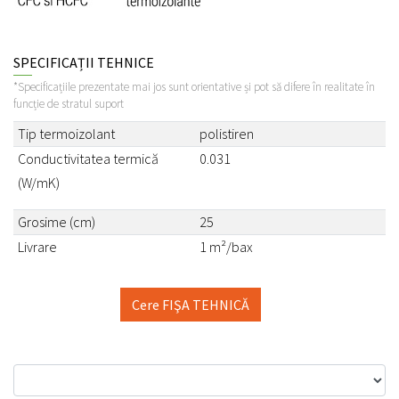
SPECIFICAȚII TEHNICE
*Specificațiile prezentate mai jos sunt orientative și pot să difere în realitate în
funcție de stratul suport
Tip termoizolant
polistiren
Conductivitatea termică
0.031
(W/mK)
Grosime (cm)
25
Livrare
1 m²/bax
Cere FIŞA TEHNICĂ