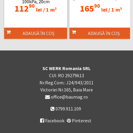
100kPa, 20cm
90
90
112
165
lei /
1 m²
lei /
1 m²
ADAUGĂ ÎN COȘ
ADAUGĂ ÎN COȘ
SC WERK Romania SRL
CUI: RO 29279613
Nr.Reg.Com.: J24/943/2011
Victoriei Nr.165, Baia Mare
office@baumag.ro
0799.911.109
Facebook
Pinterest
