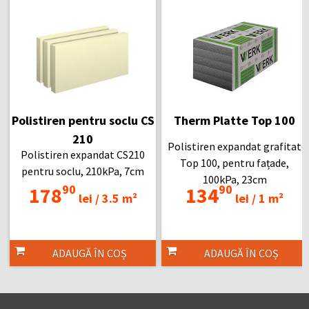
Polistiren pentru soclu CS
Therm Platte Top 100
210
Polistiren expandat grafitat
Polistiren expandat CS210
Top 100, pentru fațade,
pentru soclu, 210kPa, 7cm
100kPa, 23cm
90
90
178
134
lei /
3.5 m²
lei /
1 m²
ADAUGĂ ÎN COȘ
ADAUGĂ ÎN COȘ