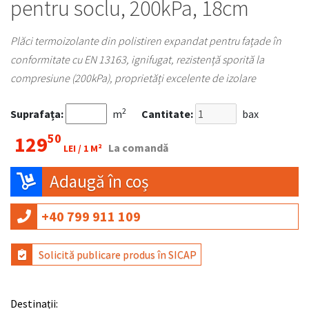
pentru soclu, 200kPa, 18cm
Plăci termoizolante din polistiren expandat pentru fațade în
conformitate cu EN 13163, ignifugat, rezistență sporită la
compresiune (200kPa), proprietăți excelente de izolare
2
Suprafața:
m
Cantitate:
bax
50
129
La comandă
LEI /
1 M²
Adaugă în coș
+40 799 911 109
Solicită publicare produs în SICAP
Destinații: