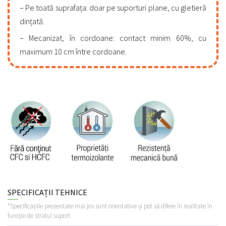
Pe toată suprafața: doar pe suporturi plane, cu gletieră
dințată.
Mecanizat, în cordoane: contact minim 60%, cu
maximum 10 cm între cordoane.
SPECIFICAȚII TEHNICE
*Specificațiile prezentate mai jos sunt orientative și pot să difere în realitate în
funcție de stratul suport