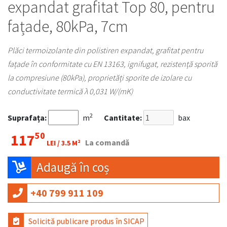
expandat grafitat Top 80, pentru
fațade, 80kPa, 7cm
Plăci termoizolante din polistiren expandat, grafitat pentru
fațade în conformitate cu EN 13163, ignifugat, rezistență sporită
la compresiune (80kPa), proprietăți sporite de izolare cu
conductivitate termică λ 0,031 W/(mK)
2
Suprafața:
m
Cantitate:
bax
50
117
La comandă
LEI /
3.5 M²
Adaugă în coș
+40 799 911 109
Solicită publicare produs în SICAP