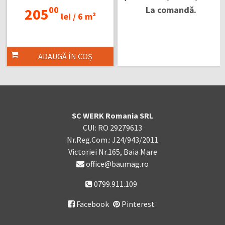
00
La comandă.
205
lei /
6 m²
ADAUGĂ ÎN COȘ
SC WERK Romania SRL
CUI: RO 29279613
Nr.Reg.Com.: J24/943/2011
Victoriei Nr.165, Baia Mare
office@baumag.ro
0799.911.109
Facebook
Pinterest
