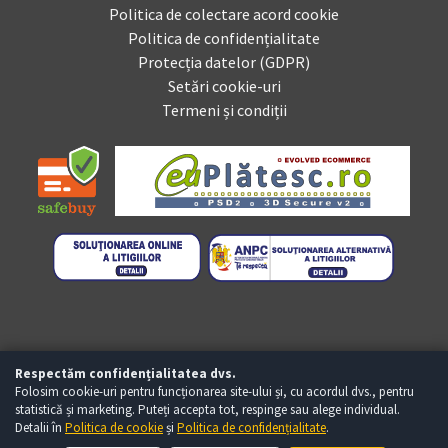
Politica de colectare acord cookie
Politica de confidențialitate
Protecția datelor (GDPR)
Setări cookie-uri
Termeni și condiții
Respectăm confidențialitatea dvs.
Folosim cookie-uri pentru funcționarea site-ului și, cu acordul dvs., pentru
statistică și marketing. Puteți accepta tot, respinge sau alege individual.
Detalii în
Politica de cookie
și
Politica de confidențialitate
.
Copyright © Baumag.ro 2026 - Toate drepturile rezervate