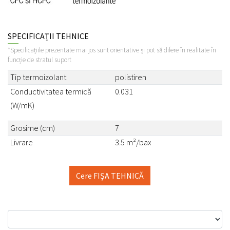
SPECIFICAȚII TEHNICE
*Specificațiile prezentate mai jos sunt orientative și pot să difere în realitate în
funcție de stratul suport
Tip termoizolant
polistiren
Conductivitatea termică
0.031
(W/mK)
Grosime (cm)
7
Livrare
3.5 m²/bax
Cere FIŞA TEHNICĂ