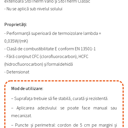
exterioară StoTherm Vario și StoTherm Classic
- Nu se aplică sub nivelul solului
Proprietăți:
- Performanță superioară de termoizolare lambda =
0,035W/(mK)
- Clasă de combustibilitate E conform EN 13501-1
- Fără conținut CFC (clorofluorocarbon), HCFC
(hidrocfluorocarbon) și formaldehidă
- Detensionat
Mod de utilizare:
Suprafața trebuie să fie stabilă, curată şi rezistentă.
Aplicarea adezivului: se poate face manual sau
mecanizat.
Puncte și perimetral: cordon de 5 cm pe margini și