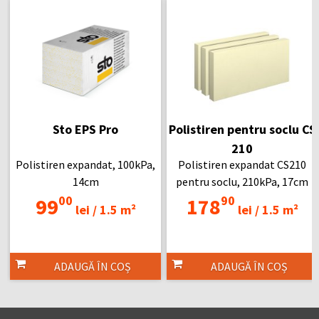
Sto EPS Pro
Polistiren pentru soclu CS
210
Polistiren expandat, 100kPa,
Polistiren expandat CS210
14cm
pentru soclu, 210kPa, 17cm
00
90
99
178
lei /
1.5 m²
lei /
1.5 m²
ADAUGĂ ÎN COȘ
ADAUGĂ ÎN COȘ