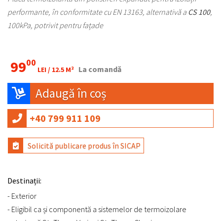
performante, în conformitate cu EN 13163, alternativă a
CS 100
,
100kPa, potrivit pentru fațade
00
99
La comandă
LEI /
12.5 M²
Adaugă în coș
+40 799 911 109
Solicită publicare produs în SICAP
Destinații:
- Exterior
- Eligibil ca și componentă a sistemelor de termoizolare