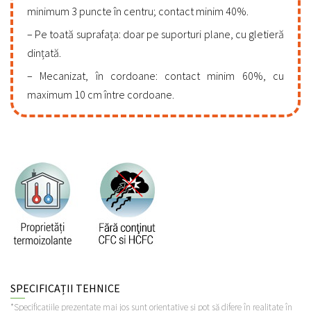
minimum 3 puncte în centru; contact minim 40%.
Pe toată suprafața: doar pe suporturi plane, cu gletieră
dințată.
Mecanizat, în cordoane: contact minim 60%, cu
maximum 10 cm între cordoane.
SPECIFICAȚII TEHNICE
*Specificațiile prezentate mai jos sunt orientative și pot să difere în realitate în