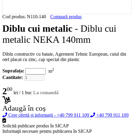
Cod produs: N110-140
Compară produs
Diblu cui metalic
- Diblu cui
metalic NEKA 140mm
Diblu constructiv cu bataie, Agrement Tehnic European, cuiul din
otel placat cu zinc, cap special din plastic
2
Suprafața:
m
Cantitate:
2
00
lei /
1 buc
La comandă
Adaugă în coș
Cere ofertă și informații
-
+40 799 911 109
+40 799 911 109
Solicită publicare produs în SICAP
Informaţii necesare pentru publicarea în SICAP