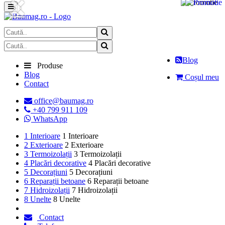
Next
Previous
Blog
Produse
Blog
Coșul meu
Contact

office@baumag.ro

+40 799 911 109

WhatsApp
1
Interioare
1
Interioare
2
Exterioare
2
Exterioare
3
Termoizolații
3
Termoizolații
4
Placări decorative
4
Placări decorative
5
Decorațiuni
5
Decorațiuni
6
Reparații betoane
6
Reparații betoane
7
Hidroizolații
7
Hidroizolații
8
Unelte
8
Unelte

Contact