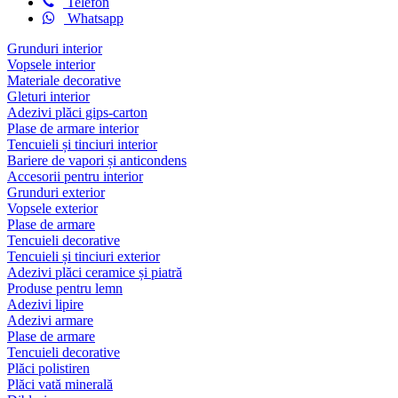

Telefon

Whatsapp
Grunduri interior
Vopsele interior
Materiale decorative
Gleturi interior
Adezivi plăci gips-carton
Plase de armare interior
Tencuieli și tinciuri interior
Bariere de vapori și anticondens
Accesorii pentru interior
Grunduri exterior
Vopsele exterior
Plase de armare
Tencuieli decorative
Tencuieli și tinciuri exterior
Adezivi plăci ceramice și piatră
Produse pentru lemn
Adezivi lipire
Adezivi armare
Plase de armare
Tencuieli decorative
Plăci polistiren
Plăci vată minerală