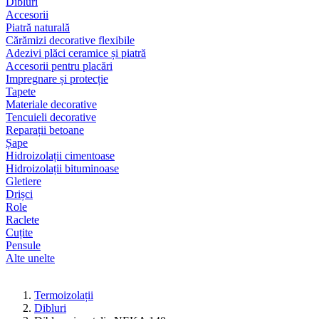
Dibluri
Accesorii
Piatră naturală
Cărămizi decorative flexibile
Adezivi plăci ceramice și piatră
Accesorii pentru placări
Impregnare și protecție
Tapete
Materiale decorative
Tencuieli decorative
Reparații betoane
Șape
Hidroizolații cimentoase
Hidroizolații bituminoase
Gletiere
Drișci
Role
Raclete
Cuțite
Pensule
Alte unelte
Termoizolații
Dibluri