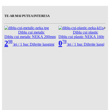
TE-AR MAI PUTEA INTERESA
Diblu cui metalic
Diblu cui plastic
Diblu cui metalic NEKA 200mm
Diblu cui plastic NEKA 160mm
2
98
0
78
lei /
1 buc
Diferite lungimi
lei /
1 buc
Diferite lungimi