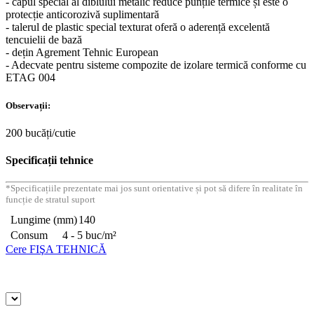
- capul special al diblului metalic reduce punțile termice și este o
protecție anticorozivă suplimentară
- talerul de plastic special texturat oferă o aderență excelentă
tencuielii de bază
- dețin Agrement Tehnic European
- Adecvate pentru sisteme compozite de izolare termică conforme cu
ETAG 004
Observații:
200 bucăți/cutie
Specificații tehnice
*Specificațiile prezentate mai jos sunt orientative și pot să difere în realitate în
funcție de stratul suport
Lungime (mm)
140
Consum
4 - 5 buc/m²
Cere FIŞA TEHNICĂ