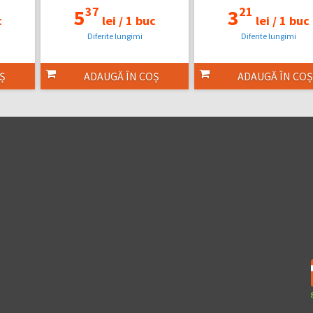
37
21
5
3
c
lei /
1 buc
lei /
1 buc
Diferite lungimi
Diferite lungimi
Ș
ADAUGĂ ÎN COȘ
ADAUGĂ ÎN COȘ