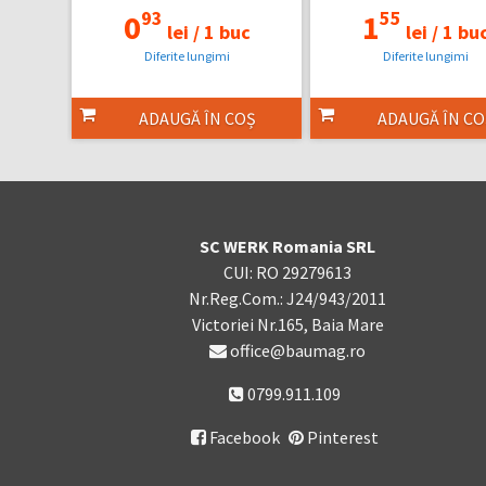
93
55
0
1
lei /
1 buc
lei /
1 bu
Diferite lungimi
Diferite lungimi
ADAUGĂ ÎN COȘ
ADAUGĂ ÎN CO
SC WERK Romania SRL
CUI: RO 29279613
Nr.Reg.Com.: J24/943/2011
Victoriei Nr.165, Baia Mare
office@baumag.ro
0799.911.109
Facebook
Pinterest
