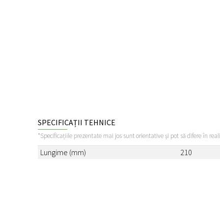
SPECIFICAȚII TEHNICE
*Specificațiile prezentate mai jos sunt orientative și pot să difere în real
Lungime (mm)
210