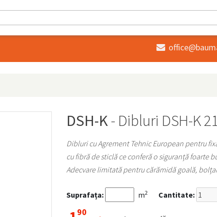
office@baum

DSH-K
- Dibluri DSH-K 
Dibluri cu Agrement Tehnic European pentru fixar
cu fibră de sticlă ce conferă o siguranță foarte b
Adecvare limitată pentru cărămidă goală, bolțari
2
Suprafața:
m
Cantitate:
90
1