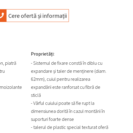
Cere ofertă și informații
Proprietăți:
on, piatră
- Sistemul de fixare constă în diblu cu
tru
expandare și taler de menținere (diam.
62mm), cuiul pentru realizarea
ermoizolante
expandării este ranforsat cu fibră de
sticlă
- Vârful cuiului poate să fie rupt la
dimensiunea dorită în cazul montării în
suporturi foarte dense
- talerul de plastic special texturat oferă