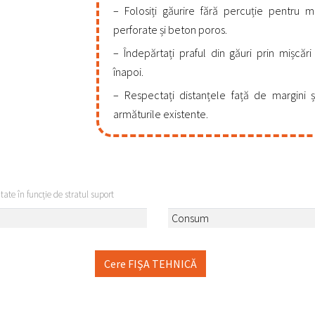
Folosiți găurire fără percuție pentru m
perforate și beton poros.
Îndepărtați praful din găuri prin mișcări 
înapoi.
Respectați distanțele față de margini și
armăturile existente.
itate în funcție de stratul suport
Consum
Cere FIŞA TEHNICĂ