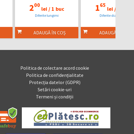
00
65
2
1
lei /
1 buc
lei /
1 buc
Diferite lungimi
Diferite diametre
ADAUGĂ ÎN COȘ
ADAUGĂ ÎN COȘ
Politica de colectare acord cookie
Politica de confidențialitate
Protecția datelor (GDPR)
Setări cookie-uri
Termeni și condiții