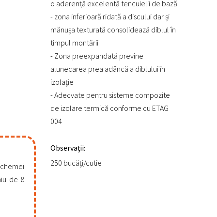
o aderență excelentă tencuielii de bază
- zona inferioară ridată a discului dar și
mănușa texturată consolidează diblul în
timpul montării
- Zona preexpandată previne
alunecarea prea adâncă a diblului în
izolație
- Adecvate pentru sisteme compozite
de izolare termică conforme cu ETAG
004
Observații:
250 bucăți/cutie
 schemei
hiu de 8