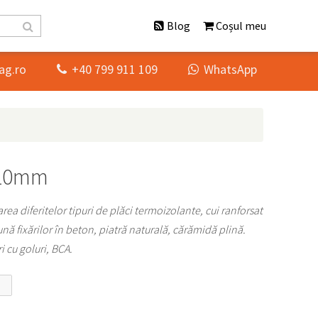
Blog
Coșul meu
ag.ro
+40 799 911 109
WhatsApp


210mm
ea diferitelor tipuri de plăci termoizolante, cui ranforsat
ună fixărilor în beton, piatră naturală, cărămidă plină.
 cu goluri, BCA.