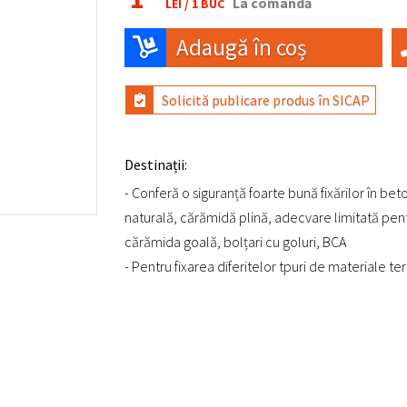
La comandă
LEI /
1 BUC
Adaugă în coș
Solicită publicare produs în SICAP
Destinații:
- Conferă o siguranță foarte bună fixărilor în bet
naturală, cărămidă plină, adecvare limitată pen
cărămida goală, bolțari cu goluri, BCA
- Pentru fixarea diferitelor tpuri de materiale t