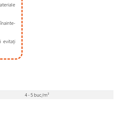
ateriale
înainte-
 evitați
4 - 5 buc/m²