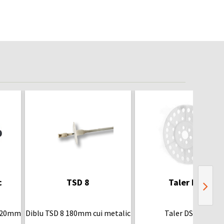
c
TSD 8
Taler DSB
 220mm
Diblu TSD 8 180mm cui metalic
Taler DSB 140