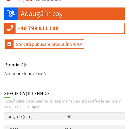
Adaugă în coș
+40 799 911 109
Solicită publicare produs în SICAP
Proprietăți:
Acoperire foarte bună
SPECIFICAȚII TEHNICE
*Specificațiile prezentate mai jos sunt orientative și pot să difere în realitate în
funcție de stratul suport
Lungime (mm)
150