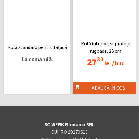
Rolă interior, suprafețe
Rolă standard pentru fațadă
rugoase, 25 cm
La comandă.
30
27
lei /
buc
ADAUGĂ ÎN COȘ
SC WERK Romania SRL
CUI: RO 29279613