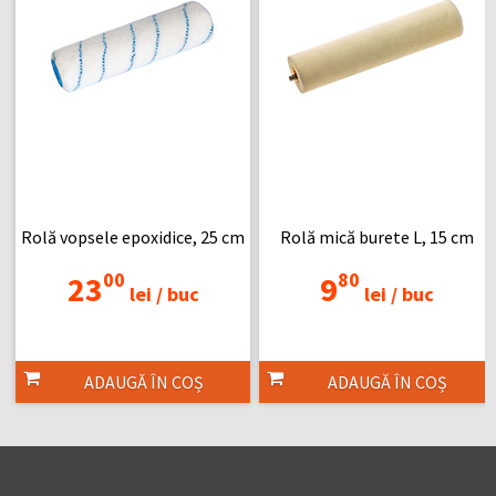
Rolă vopsele epoxidice, 25 cm
Rolă mică burete L, 15 cm
00
80
23
9
lei /
buc
lei /
buc
ADAUGĂ ÎN COȘ
ADAUGĂ ÎN COȘ