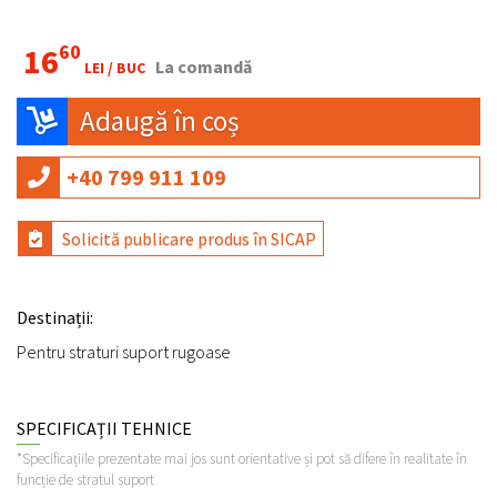
60
16
La comandă
LEI /
BUC
Adaugă în coș
+40 799 911 109
Solicită publicare produs în SICAP
Destinații:
Pentru straturi suport rugoase
SPECIFICAȚII TEHNICE
*Specificațiile prezentate mai jos sunt orientative și pot să difere în realitate în
funcție de stratul suport