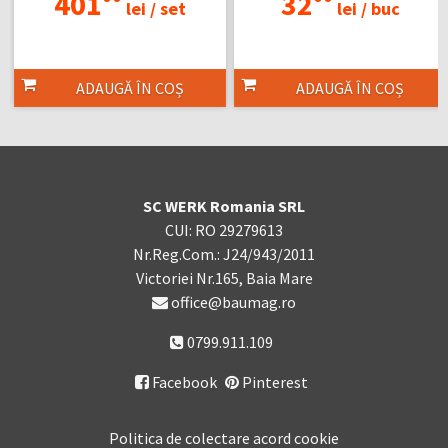
401
32
lei /
set
lei /
buc
ADAUGĂ ÎN COȘ
ADAUGĂ ÎN COȘ
SC WERK Romania SRL
CUI: RO 29279613
Nr.Reg.Com.: J24/943/2011
Victoriei Nr.165, Baia Mare
office@baumag.ro
0799.911.109
Facebook
Pinterest

Politica de colectare acord cookie