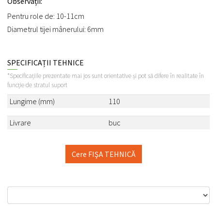
Observații:
Pentru role de: 10-11cm
Diametrul tijei mânerului: 6mm
SPECIFICAȚII TEHNICE
*Specificațiile prezentate mai jos sunt orientative și pot să difere în realitate în
funcție de stratul suport
Lungime (mm)
110
Livrare
buc
Cere FIŞA TEHNICĂ