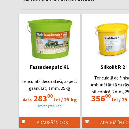
Fassadenputz K1
Silkolit R 2
Tencuială de finis
Tencuială decorativă, aspect
îmbunătățită cu răș
granulat, 1mm, 25kg
siliconică, 2mm, 2
00
00
283
356
lei /
25 kg
lei /
25 
de la
Diferite granulații
ADAUGĂ ÎN COȘ
ADAUGĂ ÎN CO