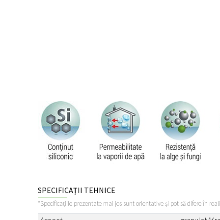
SPECIFICAȚII TEHNICE
*Specificațiile prezentate mai jos sunt orientative și pot să difere în real