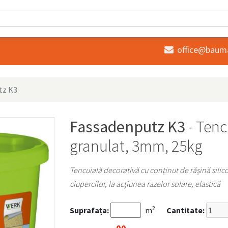
office@baum

tz K3
Fassadenputz K3
- Tenc
granulat, 3mm, 25kg
Tencuială decorativă cu conținut de rășină silicon
ciupercilor, la acțiunea razelor solare, elastică
2
Suprafața:
m
Cantitate: