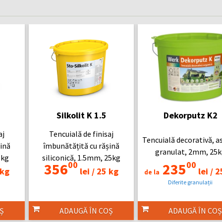
Silkolit K 1.5
Dekorputz K2
aj
Tencuială de finisaj
Tencuială decorativă, a
ină
îmbunătățită cu rășină
granulat, 2mm, 25k
5kg
siliconică, 1.5mm, 25kg
00
00
356
235
kg
lei /
25 kg
lei /
2
de la
Diferite granulații
Ș
ADAUGĂ ÎN COȘ
ADAUGĂ ÎN COȘ