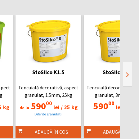
StoSilco K1.5
StoSilco K3
spect
Tencuială decorativă, aspect
Tencuială decorativă, as
g
granulat, 1.5mm, 25kg
granulat, 3mm, 25kg
00
00
590
590
5 kg
lei /
25 kg
lei /
25 k
de la
Diferite granulații
ADAUGĂ ÎN COȘ
ADAUGĂ ÎN COȘ