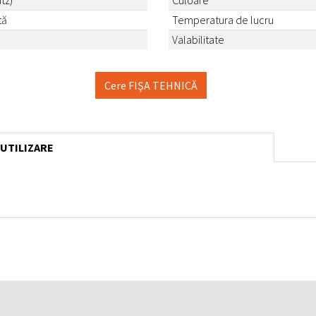
tz)
Culoare
tă
Temperatura de lucru
²
Valabilitate
Cere FIŞA TEHNICĂ
 UTILIZARE