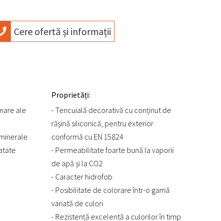
Cere ofertă și informații
Proprietăți:
rmare ale
- Tencuială decorativă cu conținut de
rășină siliconică, pentru exterior
 minerale
conformă cu EN 15824
ratate
- Permeabilitate foarte bună la vaporii
de apă și la CO2
- Caracter hidrofob
- Posibilitate de colorare într-o gamă
variată de culori
- Rezistență excelentă a culorilor în timp