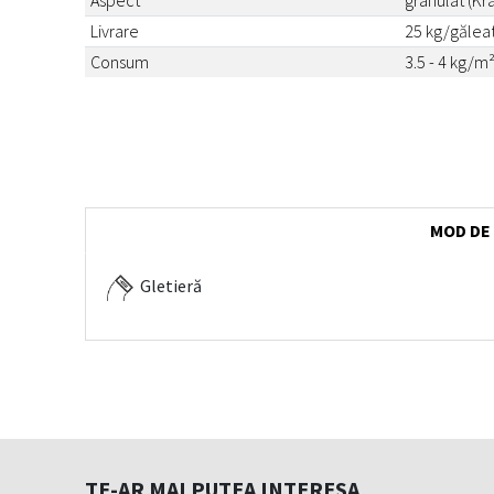
Aspect
granulat (Kra
Livrare
25 kg/gălea
Consum
3.5 - 4 kg/m
MOD DE
Gletieră
TE-AR MAI PUTEA INTERESA