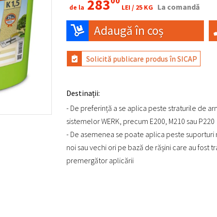
00
283
La comandă
LEI /
25 KG
de la
Adaugă în coș
Solicită publicare produs în SICAP
Destinații:
- De preferință a se aplica peste straturile de a
sistemelor WERK, precum E200, M210 sau P220
- De asemenea se poate aplica peste suporturi
noi sau vechi ori pe bază de rășini care au fost t
premergător aplicării