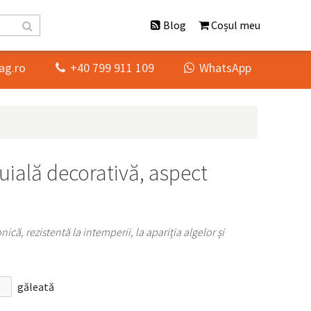
Blog
Coșul meu
ag.ro
+40 799 911 109
WhatsApp


uială decorativă, aspect
ică, rezistentă la intemperii, la apariția algelor și
găleată