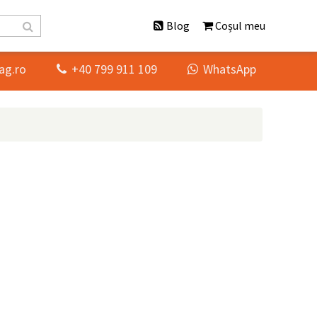
Blog
Coșul meu
ag.ro
+40 799 911 109
WhatsApp

