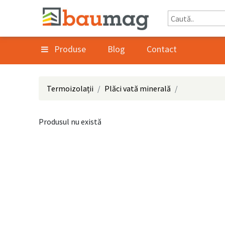
Produse
Blog
Contact
Termoizolații
Plăci vată minerală
Produsul nu există