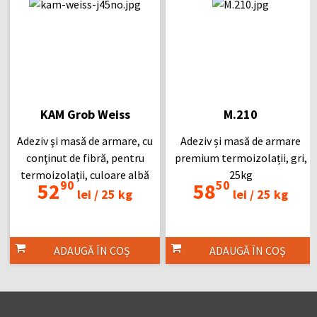
KAM Grob Weiss
M.210
Adeziv şi masă de armare, cu
Adeziv și masă de armare
conţinut de fibră, pentru
premium termoizolații, gri,
termoizolaţii, culoare albă
25kg
90
50
52
58
lei /
25 kg
lei /
25 kg
ADAUGĂ ÎN COȘ
ADAUGĂ ÎN COȘ