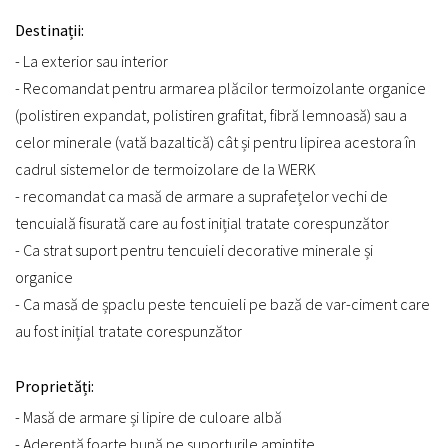
Destinații:
- La exterior sau interior
- Recomandat pentru armarea plăcilor termoizolante organice
(polistiren expandat, polistiren grafitat, fibră lemnoasă) sau a
celor minerale (vată bazaltică) cât și pentru lipirea acestora în
cadrul sistemelor de termoizolare de la WERK
- recomandat ca masă de armare a suprafețelor vechi de
tencuială fisurată care au fost inițial tratate corespunzător
- Ca strat suport pentru tencuieli decorative minerale și
organice
- Ca masă de șpaclu peste tencuieli pe bază de var-ciment care
au fost inițial tratate corespunzător
Proprietăți:
- Masă de armare și lipire de culoare albă
- Aderență foarte bună pe suporturile amintite