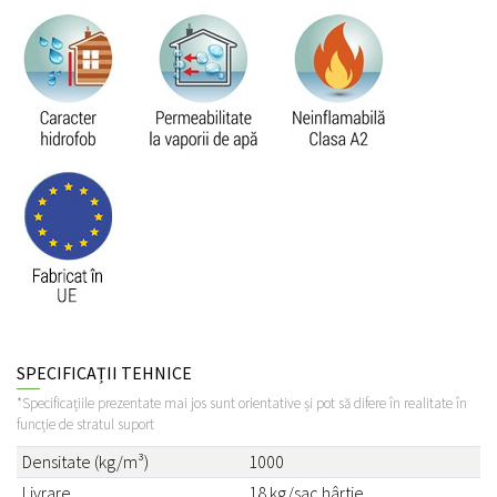
SPECIFICAȚII TEHNICE
*Specificațiile prezentate mai jos sunt orientative și pot să difere în realitate în
funcție de stratul suport
Densitate (kg/m³)
1000
Livrare
18 kg/sac hârtie