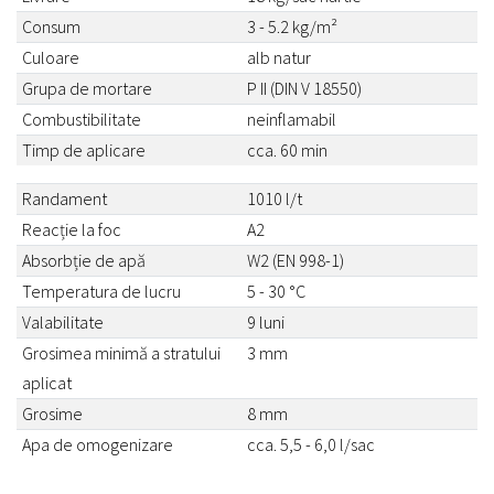
Consum
3 - 5.2 kg/m²
Culoare
alb natur
Grupa de mortare
P II (DIN V 18550)
Combustibilitate
neinflamabil
Timp de aplicare
cca. 60 min
Randament
1010 l/t
Reacție la foc
A2
Absorbție de apă
W2 (EN 998-1)
Temperatura de lucru
5 - 30 °C
Valabilitate
9 luni
Grosimea minimă a stratului
3 mm
aplicat
Grosime
8 mm
Apa de omogenizare
cca. 5,5 - 6,0 l/sac