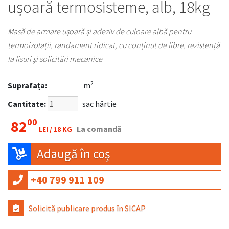
ușoară termosisteme, alb, 18kg
Masă de armare ușoară și adeziv de culoare albă pentru
termoizolații, randament ridicat, cu conținut de fibre, rezistență
la fisuri și solicitări mecanice
2
Suprafața:
m
Cantitate:
sac hârtie
00
82
La comandă
LEI /
18 KG
Adaugă în coș
+40 799 911 109
Solicită publicare produs în SICAP