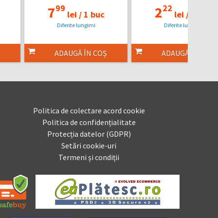
99
22
7
2
lei /
1 buc
lei /
1 buc
Diferite lungimi
Diferite lungimi
ADAUGĂ ÎN COȘ
ADAUGĂ ÎN COȘ
Politica de colectare acord cookie
Politica de confidențialitate
Protecția datelor (GDPR)
Setări cookie-uri
Termeni și condiții