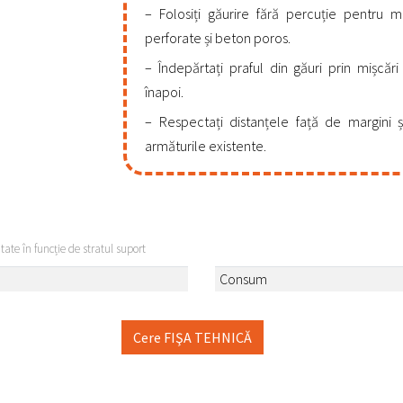
Folosiți găurire fără percuție pentru m
perforate și beton poros.
Îndepărtați praful din găuri prin mișcări 
înapoi.
Respectați distanțele față de margini și
armăturile existente.
itate în funcție de stratul suport
Consum
Cere FIŞA TEHNICĂ