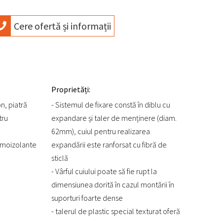
Cere ofertă și informații
Proprietăți:
on, piatră
- Sistemul de fixare constă în diblu cu
tru
expandare și taler de menținere (diam.
62mm), cuiul pentru realizarea
ermoizolante
expandării este ranforsat cu fibră de
sticlă
- Vârful cuiului poate să fie rupt la
dimensiunea dorită în cazul montării în
suporturi foarte dense
- talerul de plastic special texturat oferă