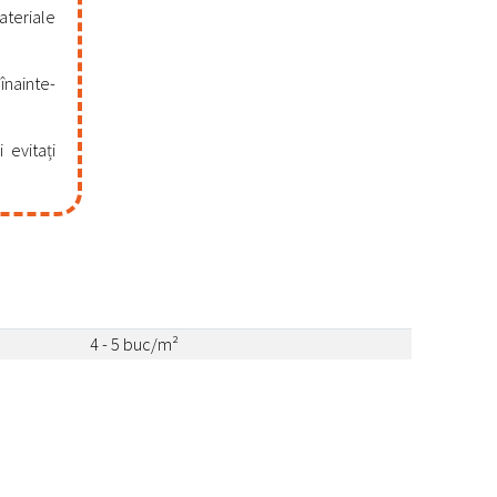
ateriale
înainte-
 evitați
4 - 5 buc/m²