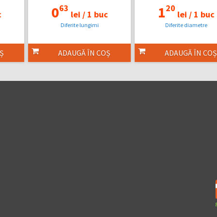
63
20
0
1
c
lei /
1 buc
lei /
1 buc
Diferite lungimi
Diferite diametre
Ș
ADAUGĂ ÎN COȘ
ADAUGĂ ÎN COȘ