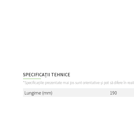
SPECIFICAȚII TEHNICE
*Specificațiile prezentate mai jos sunt orientative și pot să difere în real
Lungime (mm)
190