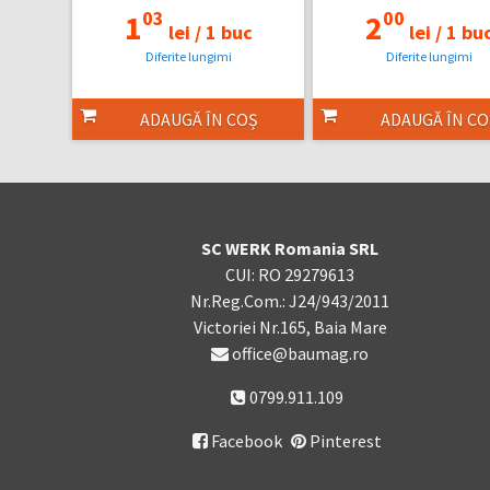
03
00
1
2
lei /
1 buc
lei /
1 bu
Diferite lungimi
Diferite lungimi
ADAUGĂ ÎN COȘ
ADAUGĂ ÎN CO
SC WERK Romania SRL
CUI: RO 29279613
Nr.Reg.Com.: J24/943/2011
Victoriei Nr.165, Baia Mare
office@baumag.ro
0799.911.109
Facebook
Pinterest
