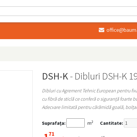
office@baum

DSH-K
- Dibluri DSH-K 
Dibluri cu Agrement Tehnic European pentru fixar
cu fibră de sticlă ce conferă o siguranță foarte b
Adecvare limitată pentru cărămidă goală, bolțari
2
Suprafața:
m
Cantitate:
71
1