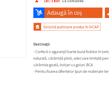
La comandă
LEI /
1 BUC
Adaugă în coș
Solicită publicare produs în SICAP
Destinații:
- Conferă o siguranță foarte bună fixărilor în bet
naturală, cărămidă plină, adecvare limitată pen
cărămida goală, bolțari cu goluri, BCA
- Pentru fixarea diferitelor tpuri de materiale t