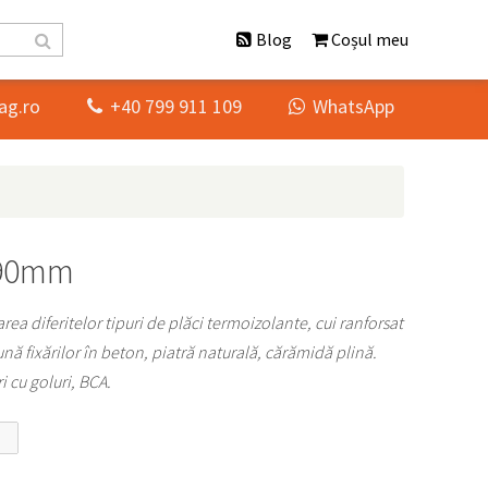
Blog
Coșul meu
ag.ro
+40 799 911 109
WhatsApp


190mm
ea diferitelor tipuri de plăci termoizolante, cui ranforsat
ună fixărilor în beton, piatră naturală, cărămidă plină.
 cu goluri, BCA.