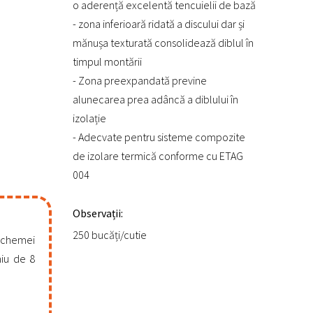
o aderență excelentă tencuielii de bază
- zona inferioară ridată a discului dar și
mănușa texturată consolidează diblul în
timpul montării
- Zona preexpandată previne
alunecarea prea adâncă a diblului în
izolație
- Adecvate pentru sisteme compozite
de izolare termică conforme cu ETAG
004
Observații:
250 bucăți/cutie
 schemei
hiu de 8