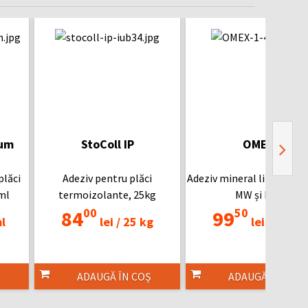
aum
StoColl IP
OMEX
plăci
Adeziv pentru plăci
Adeziv mineral lipire OSB,
ml
termoizolante, 25kg
MW și EPS
00
50
84
99
l
lei /
25 kg
lei /
25 kg
ADAUGĂ ÎN COȘ
ADAUGĂ ÎN COȘ