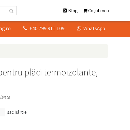
Blog
Coșul meu
ag.ro
+40 799 911 109
WhatsApp


pentru plăci termoizolante,
olante
sac hârtie