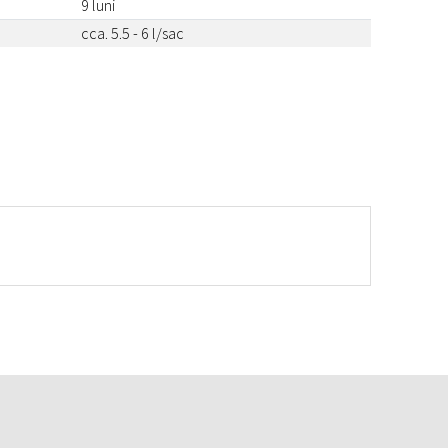
9 luni
cca. 5.5 - 6 l/sac