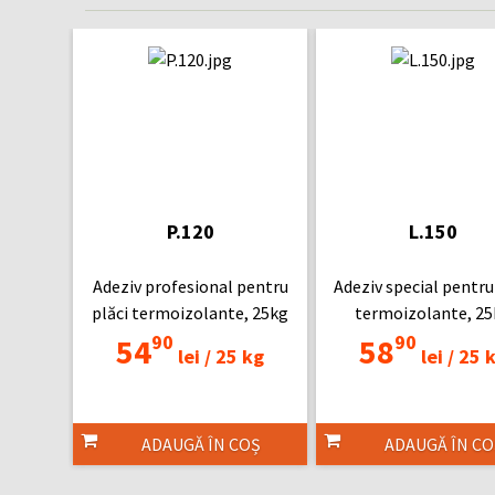
P.120
L.150
Adeziv profesional pentru
Adeziv special pentru
plăci termoizolante, 25kg
termoizolante, 2
90
90
54
58
lei /
25 kg
lei /
25 
ADAUGĂ ÎN COȘ
ADAUGĂ ÎN CO