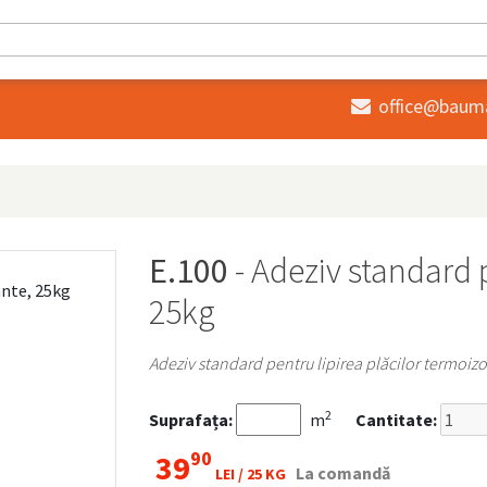
office@baum

E.100
- Adeziv standard 
25kg
Adeziv standard pentru lipirea plăcilor termoiz
2
Suprafața:
m
Cantitate:
90
39
La comandă
LEI /
25 KG