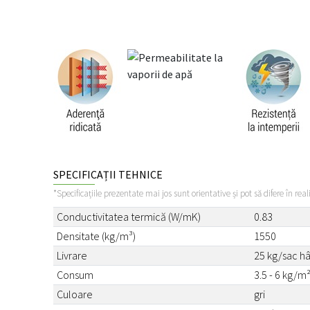
SPECIFICAȚII TEHNICE
*Specificațiile prezentate mai jos sunt orientative și pot să difere în real
Conductivitatea termică (W/mK)
0.83
Densitate (kg/m³)
1550
Livrare
25 kg/sac hâ
Consum
3.5 - 6 kg/m
Culoare
gri