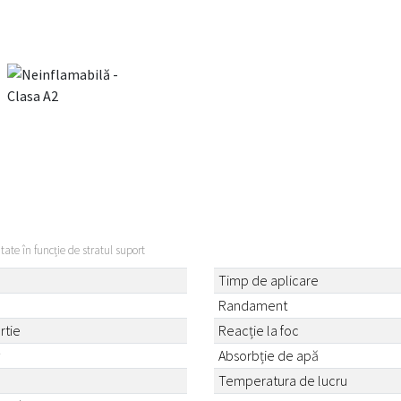
itate în funcție de stratul suport
Timp de aplicare
Randament
rtie
Reacție la foc
²
Absorbție de apă
Temperatura de lucru