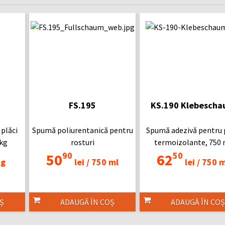
FS.195
KS.190 Klebesch
 plăci
Spumă poliurentanică pentru
Spumă adezivă pentru 
5kg
rosturi
termoizolante, 750 
90
50
50
62
kg
lei /
750 ml
lei /
750 m
Ș
ADAUGĂ ÎN COȘ
ADAUGĂ ÎN COȘ