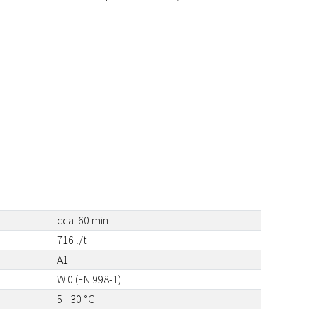
cca. 60 min
716 l/t
A1
W 0 (EN 998-1)
5 - 30 °C