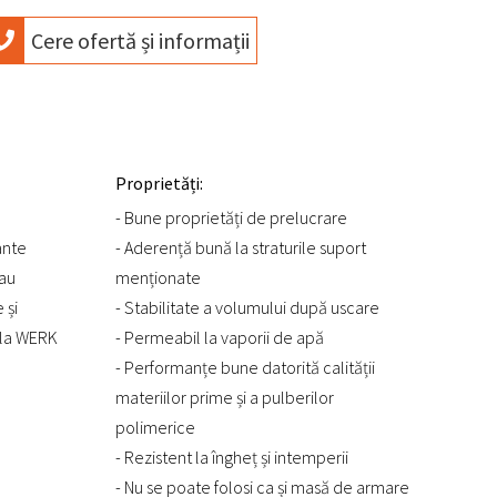
Cere ofertă și informații
Proprietăți:
- Bune proprietăți de prelucrare
ante
- Aderență bună la straturile suport
sau
menționate
 și
- Stabilitate a volumului după uscare
e la WERK
- Permeabil la vaporii de apă
- Performanțe bune datorită calității
materiilor prime și a pulberilor
polimerice
- Rezistent la îngheț și intemperii
- Nu se poate folosi ca și masă de armare