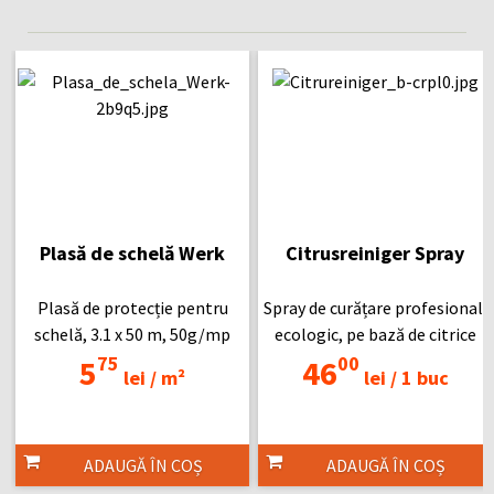
Plasă de schelă Werk
Citrusreiniger Spray
Plasă de protecție pentru
Spray de curățare profesional,
schelă, 3.1 x 50 m, 50g/mp
ecologic, pe bază de citrice
75
00
5
46
lei /
m²
lei /
1 buc
ADAUGĂ ÎN COȘ
ADAUGĂ ÎN COȘ