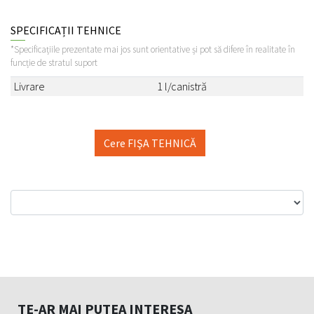
SPECIFICAȚII TEHNICE
*Specificațiile prezentate mai jos sunt orientative și pot să difere în realitate în
funcție de stratul suport
Livrare
1 l/canistră
Cere FIŞA TEHNICĂ
TE-AR MAI PUTEA INTERESA