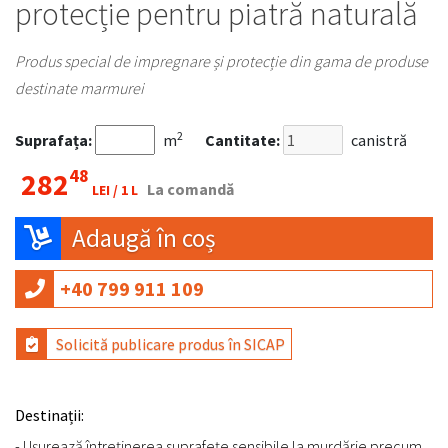
protecție pentru piatră naturală
Produs special de impregnare și protecție din gama de produse
destinate marmurei
2
Suprafața:
m
Cantitate:
canistră
48
282
La comandă
LEI /
1 L
Adaugă în coș
+40 799 911 109
Solicită publicare produs în SICAP
Destinații:
- Ușurează întreținerea suprafețe sensibile la murdărie precum