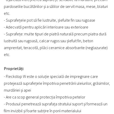
pardoselile bucătăriilor și a sălilor de servit masa, mese, blaturi
etc.
- Suprafețele pot să fie lustruite, șlefuite fin sau rugoase
- Adecvată pentru aplicări interioare sau exterioare
- Suprafețe: multe tipuri de piatră naturală precum piatra dură
lustruită sau rugoasă, calcar rugos sau șlefuit fin, beton
amprentat, teracotă, plăci ceramice absorbante (neglazurate)
etc.
Proprietăți:
- Fleckstop W este o soluție specială de impregnare care
protejează suprafețele împotriva penetrării uleiurilor, grăsimilor,
murdăriei și apei
- Are ca scop general protecția împotriva petelor
- Produsul penetrează suprafața stratului suport și formează un
film invizibil și foarte subțire în porii materialului