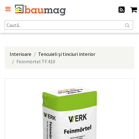
Interioare
Tencuieli și tinciuri interior
Feinmörtel TF.410