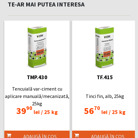
TE-AR MAI PUTEA INTERESA
TMP.430
TF.415
Tencuială var-ciment cu
aplicare manuală/mecanizată,
Tinci fin, alb, 25kg
25kg
90
70
39
56
lei /
25 kg
lei /
25 kg
ADAUGĂ ÎN COȘ
ADAUGĂ ÎN COȘ