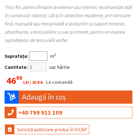
Tinci fin, pentru finisare la exterior sau interior, recomandat atât
în construcții istorice, cât și în obiective moderne, prin tencuire
fină, manuală sau mecanizată a straturilor cu suport mineral,
absorbante, a tencuielilor cu var și ciment, pentru renovarea
suprafețelor de tencuială veche.
2
Suprafața:
m
Cantitate:
sac hârtie
90
46
La comandă
LEI /
25 KG
Adaugă în coș
+40 799 911 109
Solicită publicare produs în SICAP