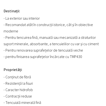
Destinații:
- La exterior sau interior
- Recomandat atât în construcții istorice, cât și în obiective
moderne
- Pentru tencuirea fină, manuală sau mecanizată a straturilor
suport minerale, absorbante, a tencuielilor cu var și cu ciment
- Pentru renovarea suprafețelor de tencuială veche
- pentru finisarea suprafețelor încărcate cu TMP430
Proprietăți:
- Conținut de fibră
- Rezistență la fisuri
- Caracter hidrofob
- Contracții reduse
- Tencuială minerală fină