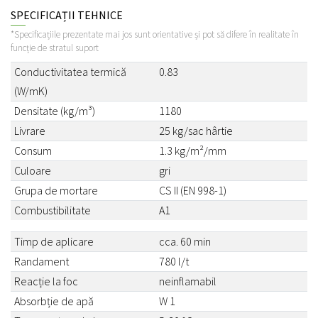
SPECIFICAȚII TEHNICE
*Specificațiile prezentate mai jos sunt orientative și pot să difere în realitate în
funcție de stratul suport
Conductivitatea termică
0.83
(W/mK)
Densitate (kg/m³)
1180
Livrare
25 kg/sac hârtie
Consum
1.3 kg/m²/mm
Culoare
gri
Grupa de mortare
CS II (EN 998-1)
Combustibilitate
A1
Timp de aplicare
cca. 60 min
Randament
780 l/t
Reacție la foc
neinflamabil
Absorbție de apă
W 1