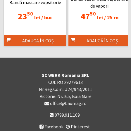
Bandă mascare vopsitorie
de vapori
50
50
23
47
lei /
buc
lei /
25 m
ADAUGĂ ÎN COȘ
ADAUGĂ ÎN COȘ
SC WERK Romania SRL
CUI: RO 29279613
Nr.Reg.Com.: J24/943/2011
Victoriei Nr.165, Baia Mare
office@baumag.ro
0799.911.109
Facebook
Pinterest
