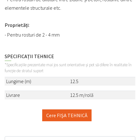
elementele structurale etc.
Proprietăți:
- Pentru rosturi de 2 - 4 mm
SPECIFICAȚII TEHNICE
*Specificațiile prezentate mai jos sunt orientative și pot să difere în realitate în
funcție de stratul suport
Lungime (m)
12.5
Livrare
12.5 m/rolă
Cere FIŞA TEHNICĂ