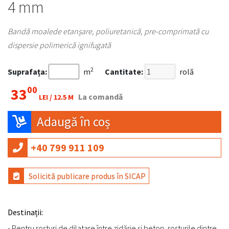
4 mm
Bandă moalede etanșare, poliuretanică, pre-comprimată cu
dispersie polimerică ignifugată
2
Suprafața:
m
Cantitate:
rolă
00
33
La comandă
LEI /
12.5 M
Adaugă în coș
+40 799 911 109
Solicită publicare produs în SICAP
Destinații:
- Pentru rosturi de dilatare între zidărie și beton, rosturile dintre