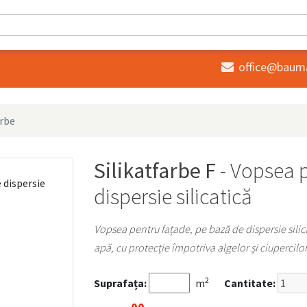
office@baum

arbe
Silikatfarbe F
- Vopsea 
dispersie silicatică
Vopsea pentru fațade, pe bază de dispersie silica
apă, cu protecție împotriva algelor și ciupercilor
2
Suprafața:
m
Cantitate: