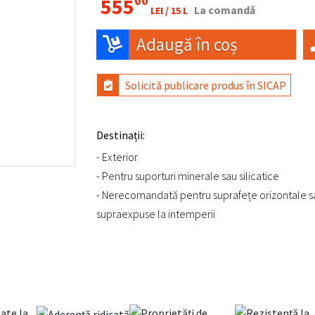
00
555
La comandă
LEI /
15 L
Adaugă în coș
Solicită publicare produs în SICAP
Destinații:
- Exterior
- Pentru suporturi minerale sau silicatice
- Nerecomandată pentru suprafețe orizontale sa
supraexpuse la intemperii