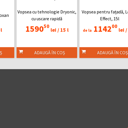
Vopsea cu tehnologie Dryonic,
Vopsea pentru fațadă, L
loxan
cu uscare rapidă
Effect, 15l
50
00
1590
1142
l
lei /
15 l
lei /
de la
Ș
ADAUGĂ ÎN COȘ
ADAUGĂ ÎN COȘ