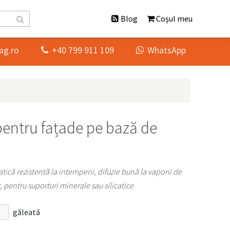
Blog
Coșul meu
ag.ro
+40 799 911 109
WhatsApp


pentru fațade pe bază de
tică rezistentă la intemperii, difuzie bună la vaporii de
, pentru suporturi minerale sau silicatice
găleată