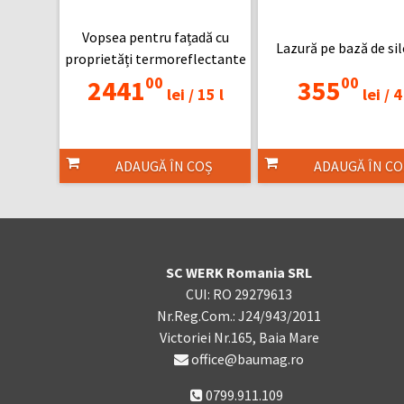
Vopsea pentru fațadă cu
Lazură pe bază de si
proprietăți termoreflectante
00
00
2441
355
lei /
15 l
lei /
4 
ADAUGĂ ÎN COȘ
ADAUGĂ ÎN CO
SC WERK Romania SRL
CUI: RO 29279613
Nr.Reg.Com.: J24/943/2011
Victoriei Nr.165, Baia Mare
office@baumag.ro
0799.911.109