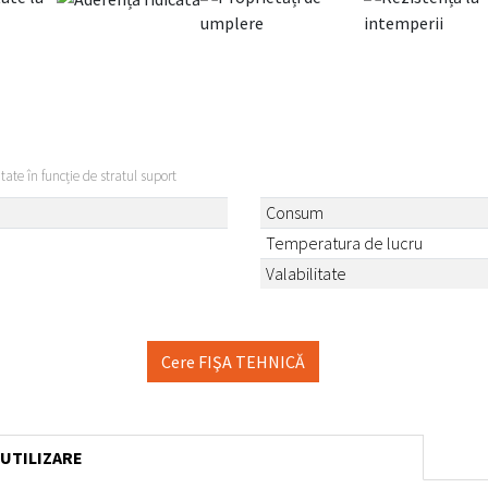
itate în funcție de stratul suport
Consum
Temperatura de lucru
Valabilitate
Cere FIŞA TEHNICĂ
 UTILIZARE