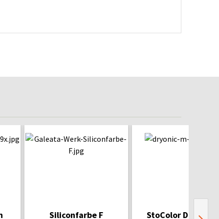
n
Siliconfarbe F
StoColor Dryonic 