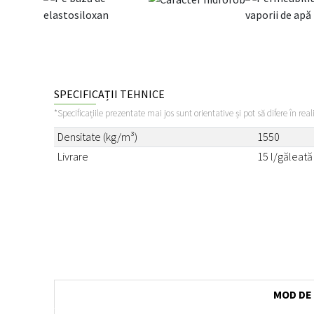
SPECIFICAȚII TEHNICE
*Specificațiile prezentate mai jos sunt orientative și pot să difere în real
Densitate (kg/m³)
1550
Livrare
15 l/găleată
MOD DE