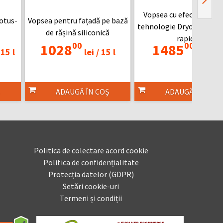
Vopsea cu efect metalic
otus-
Vopsea pentru fațadă pe bază
tehnologie Dryonic, cu u
de rășină siliconică
rapidă
00
00
1028
1485
15 l
lei /
15 l
lei /
5 l
ADAUGĂ ÎN COȘ
ADAUGĂ ÎN COȘ
Politica de colectare acord cookie
Politica de confidențialitate
Protecția datelor (GDPR)
Setări cookie-uri
Termeni și condiții