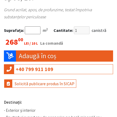
Grund acrilat, apos, de profunzime, testat împotriva
substanțelor periculoase
2
Suprafața:
m
Cantitate:
canistră
00
268
La comandă
LEI /
10 L
Adaugă în coș
+40 799 911 109
Solicită publicare produs în SICAP
Destinații:
- Exterior și interior