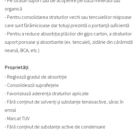
- Pe straturi suport sau de acoperire pe bază minerală sau
organică
- Pentru consolidarea straturilor vechi sau tencuielilor nisipoase
care sunt fărâmicioase dar totuși prezintă o portanță suficientă
- Pentru a reduce absorbția plăcilor din gips-carton, a straturilor
suport poroase și absorbante (ex. tencuieli, zidărie din cărămidă
nearsă, BCA, etc.)
Proprietăți:
- Reglează gradul de absorbție
- Consolidează suprafețele
- Favorizează aderența straturilor aplicate
- Fără conținut de solvenți și substanțe tensioactive, sărac în
emisii
- Marcat TUV
- Fără conținut de substanțe active de condensare