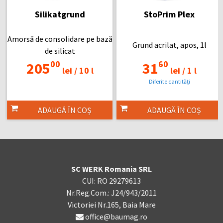
Silikatgrund
StoPrim Plex
Amorsă de consolidare pe bază
Grund acrilat, apos, 1l
de silicat
00
60
205
31
lei /
10 l
lei /
1 l
Diferite cantități
ADAUGĂ ÎN COȘ
ADAUGĂ ÎN COȘ
SC WERK Romania SRL
CUI: RO 29279613
Nr.Reg.Com.: J24/943/2011
Victoriei Nr.165, Baia Mare
office@baumag.ro