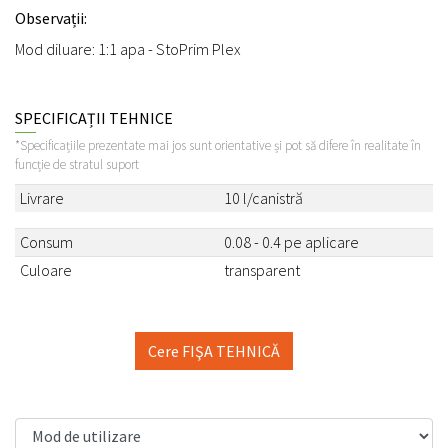
Observații:
Mod diluare: 1:1 apa - StoPrim Plex
SPECIFICAȚII TEHNICE
*Specificațiile prezentate mai jos sunt orientative și pot să difere în realitate în
funcție de stratul suport
Livrare
10 l/canistră
Consum
0.08 - 0.4 pe aplicare
Culoare
transparent
Cere FIŞA TEHNICĂ