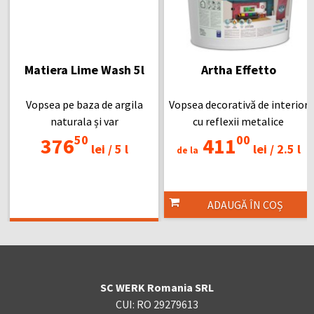
Matiera Lime Wash 5l
Artha Effetto
Vopsea pe baza de argila
Vopsea decorativă de interior
naturala și var
cu reflexii metalice
50
00
376
411
lei /
5 l
lei /
2.5 l
de la
ADAUGĂ ÎN COȘ
ADAUGĂ ÎN COȘ
SC WERK Romania SRL
CUI: RO 29279613