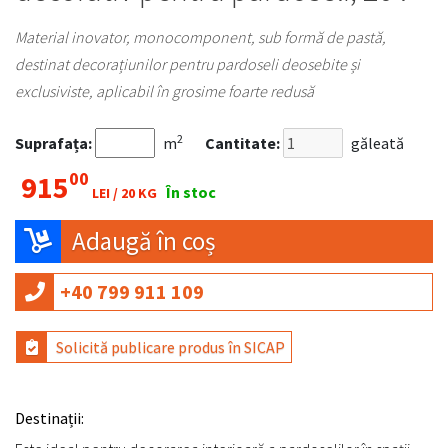
Material inovator, monocomponent, sub formă de pastă,
destinat decorațiunilor pentru pardoseli deosebite și
exclusiviste, aplicabil în grosime foarte redusă
2
Suprafața:
m
Cantitate:
găleată
00
915
În stoc
LEI /
20 KG
Adaugă în coș
+40 799 911 109
Solicită publicare produs în SICAP
Destinații: