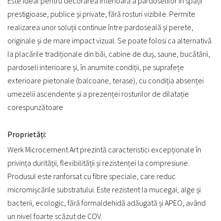
Este ideal pentru decorarea interioară a pardoselilor în spații
prestigioase, publice și private, fără rosturi vizibile. Permite
realizarea unor soluții continue între pardoseală și perete,
originale și de mare impact vizual. Se poate folosi ca alternativă
la placările tradiționale din băi, cabine de duș, saune, bucătării,
pardoseli interioare și, în anumite condiții, pe suprafețe
exterioare pietonale (balcoane, terase), cu condiția absenței
umezelii ascendente și a prezenței rosturilor de dilatație
corespunzătoare
Proprietăți:
Werk Microcement Art prezintă caracteristici excepționale în
privința durității, flexibilității și rezistenței la compresiune.
Produsul este ranforsat cu fibre speciale, care reduc
micromișcările substratului. Este rezistent la mucegai, alge și
bacterii, ecologic, fără formaldehidă adăugată și APEO, având
un nivel foarte scăzut de COV.